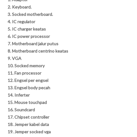
2. Keyboard.
3. Socked motherboard.
4. IC regulator
5. IC charger keatas
6. IC power processor
7. Motherboard jalur putus
8. Motherboard centrino keatas
9. VGA
10. Socked memory
11. Fan processor
12. Engsel per engsel
13. Engsel body pecah
14. Inferter
15. Mouse touchpad
16. Soundcard
17. Chipset controller
18. Jemper kabel data
19. Jemper socked vga