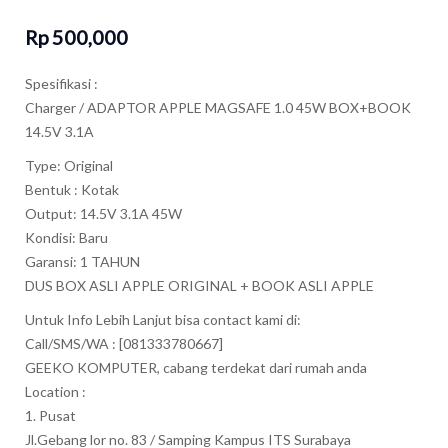
Rp
500,000
Spesifikasi :
Charger / ADAPTOR APPLE MAGSAFE 1.0 45W BOX+BOOK
14.5V 3.1A
Type: Original
Bentuk : Kotak
Output: 14.5V 3.1A 45W
Kondisi: Baru
Garansi: 1 TAHUN
DUS BOX ASLI APPLE ORIGINAL + BOOK ASLI APPLE
Untuk Info Lebih Lanjut bisa contact kami di:
Call/SMS/WA : [081333780667]
GEEKO KOMPUTER, cabang terdekat dari rumah anda
Location :
1. Pusat
Jl.Gebang lor no. 83 / Samping Kampus ITS Surabaya